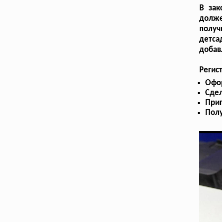
В зак
долже
получ
детса
добав
Регис
Офо
Сдел
Прип
Пол