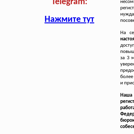
Telegram:
несом
регис
нужд
Нажмите тут
посов
На се
насто
досту
повыш
за 3 
увере
предо
более
и при
Наша 
регис
работ
Федер
бюро
собес