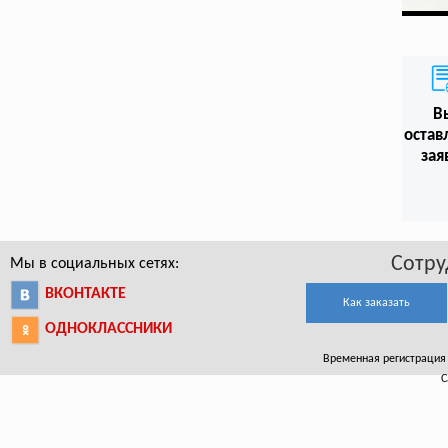
В
остав
зая
Сотру
Мы в социальных сетях:
ВКОНТАКТЕ
Как заказать
ОДНОКЛАССНИКИ
Временная регистрация в
С