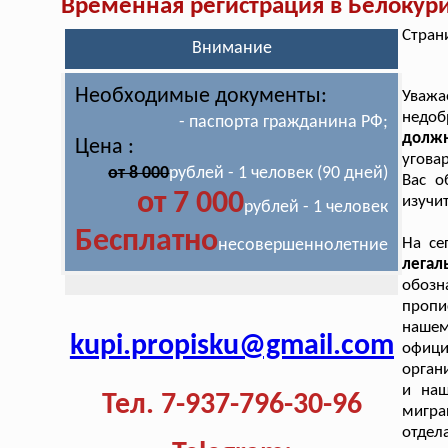
Временная регистрация в Белокур
Стран
Внимание
Необходимые документы:
Уваж
недоб
- паспорта гражданина РФ;
долж
Цена :
угова
от 8 000
рублей - 1 человек (90 дней)
Вас о
от 7 000
изучи
рублей - 1 человек
Бесплатно
На се
несовершеннолетние
лега
обозн
пропи
нашем
kupi.propisku@gmail.com
офици
орган
и наш
Тел. 7-937-796-30-96
мигра
отде