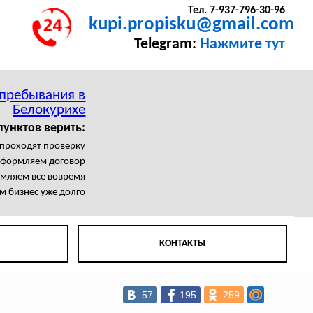
Тел. 7-937-796-30-96
kupi.propisku@gmail.com
Telegram:
Нажмите тут
 пребывания в
Белокурихе
пунктов верить:
 проходят проверку
формляем договор
мляем все вовремя
м бизнес уже долго
КОНТАКТЫ
57
195
259