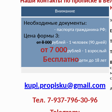
Наши контакты по прописке в Бе
Внимание
У
Необходимые документы:
- паспорта гражданина РФ;
E
Цена формы 3:
T
от 8 000
рублей - 1 человек (90 дней)
от 7 000
рублей - 1 взрослый
Т
Бесплатно
дети до 18 лет
с
с
kupi.propisku@gmail.com
А
Тел. 7-937-796-30-96